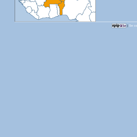
|
Se co