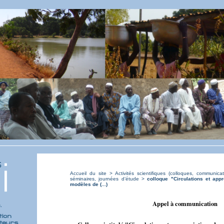
Accueil du site
>
Activités scientifiques (colloques, communicat
séminaires, journées d’étude
>
colloque "Circulations et app
modèles de (...)
Appel à communication