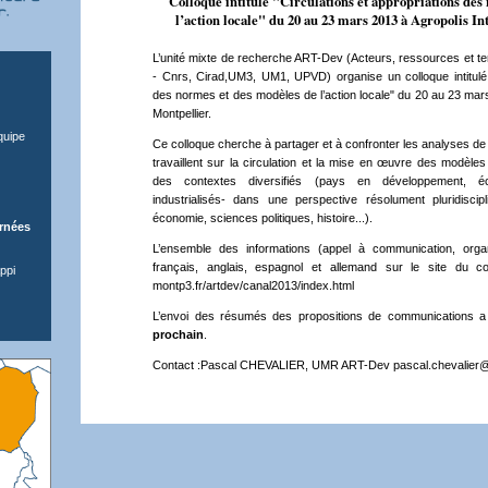
Colloque intitulé "Circulations et appropriations des
l’action locale" du 20 au 23 mars 2013 à Agropolis In
L’unité mixte de recherche ART-Dev (Acteurs, ressources et te
- Cnrs, Cirad,UM3, UM1, UPVD) organise un colloque intitulé 
des normes et des modèles de l’action locale" du 20 au 23 mars
Montpellier.
quipe
Ce colloque cherche à partager et à confronter les analyses de
travaillent sur la circulation et la mise en œuvre des modèl
des contextes diversifiés (pays en développement, 
industrialisés- dans une perspective résolument pluridiscipl
économie, sciences politiques, histoire...).
urnées
L’ensemble des informations (appel à communication, organi
français, anglais, espagnol et allemand sur le site du c
ppi
montp3.fr/artdev/canal2013/index.html
L’envoi des résumés des propositions de communications 
prochain
.
Contact :Pascal CHEVALIER, UMR ART-Dev pascal.chevalier@