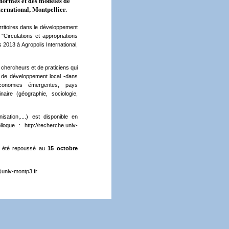
 normes et des modèles de
ternational, Montpellier.
rritoires dans le développement
"Circulations et appropriations
 2013 à Agropolis International,
 chercheurs et de praticiens qui
es de développement local -dans
économies émergentes, pays
inaire (géographie, sociologie,
sation,....) est disponible en
olloque :
http://recherche.univ-
a été repoussé au
15 octobre
univ-montp3.fr